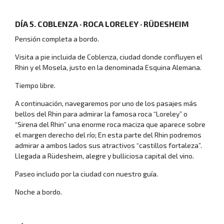
DÍA 5. COBLENZA · ROCA LORELEY · RÜDESHEIM
Pensión completa a bordo.
Visita a pie incluida de Coblenza, ciudad donde confluyen el
Rhin y el Mosela, justo en la denominada Esquina Alemana.
Luna de miel
Tiempo libre.
A continuación, navegaremos por uno de los pasajes más
bellos del Rhin para admirar la famosa roca “Loreley” o
“Sirena del Rhin” una enorme roca maciza que aparece sobre
el margen derecho del río; En esta parte del Rhin podremos
admirar a ambos lados sus atractivos “castillos fortaleza”.
Llegada a Rüdesheim, alegre y bulliciosa capital del vino.
Paseo includo por la ciudad con nuestro guía.
Noche a bordo.
Grandes viajes por el mundo