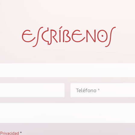
ESCRÍBENOS
Inicio
Dónde viajar
Crear viaje a medida
Luna de miel
 Privacidad
*