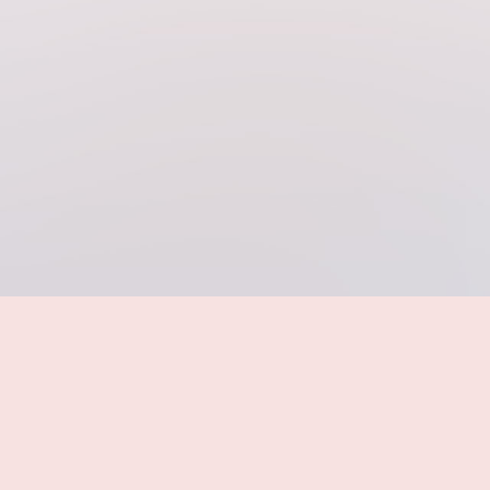
Grandes viajes por el mundo
Viajes desde Castilla y León
Viajes en crucero
Viajes para mayores de 60 años
Ofertas de viaje de última hora
Circuitos por Europa