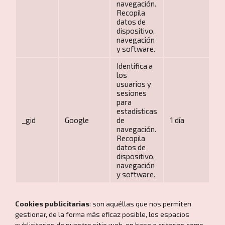
navegación.
Recopila
datos de
dispositivo,
navegación
y software.
Identifica a
los
usuarios y
sesiones
para
estadísticas
_gid
Google
de
1 día
navegación.
Recopila
datos de
dispositivo,
navegación
y software.
Cookies publicitarias
: son aquéllas que nos permiten
gestionar, de la forma más eficaz posible, los espacios
publicitarios de nuestro sitio web, en base a criterios como