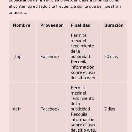
el contenido editado o la frecuencia con la que se muestran
anuncios.
Nombre
Proveedor
Finalidad
Duración
Permite
medir el
rendimiento
de la
_fbp
Facebook
publicidad.
90 días
Inicio
Recopila
información
sobre el uso
del sitio web.
Permite
medir el
rendimiento
de la
datr
Facebook
publicidad.
7 días
Recopila
información
Dónde viajar
sobre el uso
del sitio web.