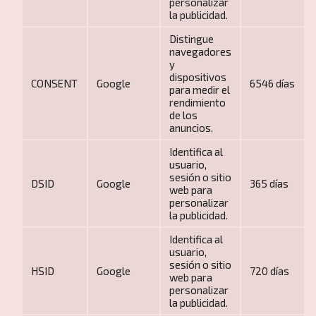
personalizar
la publicidad.
Distingue
navegadores
y
dispositivos
CONSENT
Google
6546 días
para medir el
rendimiento
de los
anuncios.
Viajes en crucero
Identifica al
usuario,
sesión o sitio
DSID
Google
365 días
web para
personalizar
la publicidad.
Identifica al
usuario,
sesión o sitio
HSID
Google
720 días
web para
personalizar
Viajes para mayores de 60 años
la publicidad.