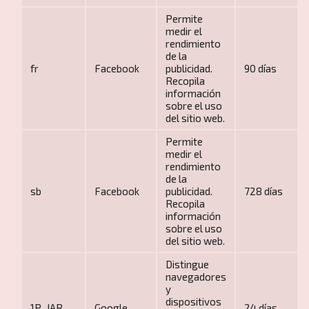
Permite
medir el
rendimiento
de la
fr
Facebook
publicidad.
90 días
Recopila
información
sobre el uso
del sitio web.
Crear viaje a medida
Permite
medir el
rendimiento
de la
sb
Facebook
publicidad.
728 días
Recopila
información
sobre el uso
del sitio web.
Distingue
navegadores
Luna de miel
y
dispositivos
1P_JAR
Google
24 días