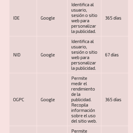
Identifica al
usuario,
sesión o sitio
IDE
Google
365 días
web para
personalizar
la publicidad.
Identifica al
usuario,
sesión o sitio
NID
Google
67 días
Ofertas de viaje de última hora
web para
personalizar
la publicidad.
Permite
medir el
rendimiento
de la
OGPC
Google
publicidad.
365 días
Recopila
información
sobre el uso
del sitio web.
Circuitos por Europa
Permite