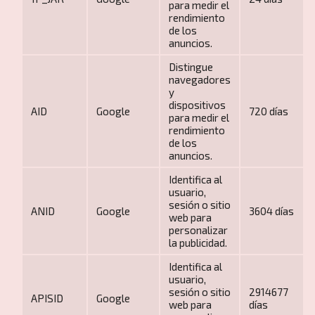
para medir el
rendimiento
de los
anuncios.
Distingue
navegadores
y
dispositivos
AID
Google
720 días
para medir el
rendimiento
Grandes viajes por el mundo
de los
anuncios.
Identifica al
usuario,
sesión o sitio
ANID
Google
3604 días
web para
personalizar
la publicidad.
Identifica al
usuario,
Viajes desde Castilla y León
sesión o sitio
2914677
APISID
Google
web para
días