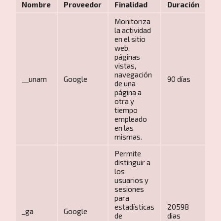
Nombre
Proveedor
Finalidad
Duración
Monitoriza
la actividad
en el sitio
web,
páginas
vistas,
navegación
__unam
Google
90 días
de una
página a
otra y
tiempo
empleado
en las
mismas.
Permite
distinguir a
los
usuarios y
sesiones
para
estadísticas
20598
_ga
Google
de
dias