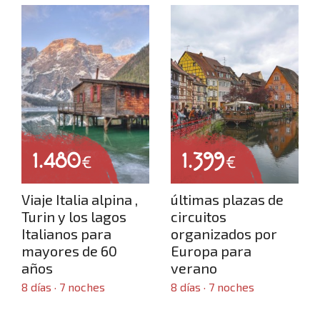
Grandes viajes por el mundo
Viajes desde Castilla y León
1.480
1.399
€
€
Viaje Italia alpina ,
últimas plazas de
Turin y los lagos
circuitos
Viajes en crucero
Italianos para
organizados por
mayores de 60
Europa para
años
verano
8 días · 7 noches
8 días · 7 noches
Viajes para mayores de 60 años