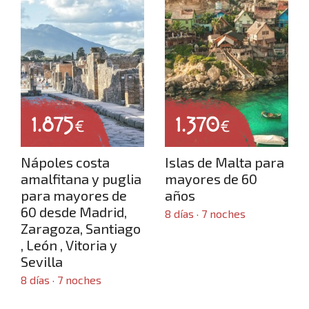
Inicio
Dónde viajar
1.875
1.370
€
€
Nápoles costa
Islas de Malta para
amalfitana y puglia
mayores de 60
Crear viaje a medida
para mayores de
años
60 desde Madrid,
8 días · 7 noches
Zaragoza, Santiago
, León , Vitoria y
Sevilla
Luna de miel
8 días · 7 noches