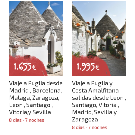
Ofertas de viaje de última hora
1.655
1.995
Circuitos por Europa
€
€
Viaje a Puglia desde
Viaje a Puglia y
Madrid , Barcelona,
Costa Amalfitana
Malaga, Zaragoza,
salidas desde Leon ,
Blog
Leon , Santiago ,
Santiago, Vitoria ,
Vitoria,y Sevilla
Madrid, Sevilla y
Zaragoza
8 días · 7 noches
8 días · 7 noches