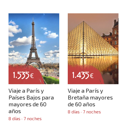
1.535
1.435
€
€
Viaje a París y
Viaje a París y
Países Bajos para
Bretaña mayores
mayores de 60
de 60 años
años
8 días · 7 noches
8 días · 7 noches