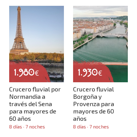
Inicio
Dónde viajar
Crear viaje a medida
1.980
1.930
€
€
Luna de miel
Crucero fluvial por
Crucero fluvial
Normandia a
Borgoña y
través del Sena
Provenza para
para mayores de
mayores de 60
Grandes viajes por el mundo
60 años
años
8 días · 7 noches
8 días · 7 noches
Viajes desde Castilla y León