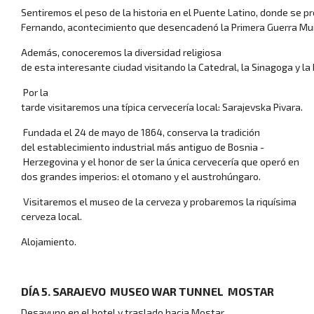
Sentiremos el peso de la historia en el Puente Latino, donde se p
Fernando, acontecimiento que desencadenó la Primera Guerra Mu
Además, conoceremos la diversidad religiosa
de esta interesante ciudad visitando la Catedral, la Sinagoga y la 
Dónde viaja
Por la
tarde visitaremos una típica cervecería local: Sarajevska Pivara.
Fundada el 24 de mayo de 1864, conserva la tradición
del establecimiento industrial más antiguo de Bosnia ­
Herzegovina y el honor de ser la única cervecería que operó en
dos grandes imperios: el otomano y el austrohúngaro.
Visitaremos el museo de la cerveza y probaremos la riquísima
cerveza local.
Alojamiento.
Crear viaje a m
DÍA 5. SARAJEVO ­ MUSEO WAR TUNNEL ­ MOSTAR
Desayuno en el hotel y traslado hacia Mostar.