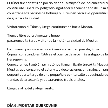
El túnel fue construido por soldados, la mayoría de los cuales ni 
construirlo. Fue duro, peligroso, agotador y acompañado de un mi
conectaba los barrios de Dobrinja y Butmir en Sarajevo y permitía 
de guerra a la ciudad.
Visitaremos el Túnel y luego continuamos hacia Mostar.
Viajes desde Castil
Tiempo libre para almorzar y luego
pasaremos la tarde visitando la histórica ciudad de Mostar.
Lo primero que nos enamorará será su famoso puente, Kriva
Ćuprija, construido en 1566 es el puente de arco más antiguo de l
Herzegovina.
Conoceremos también su histórico Hamam (baño turco), la Mezqu
Mostar, que conserva el color y las decoraciones originales en su
serpentea a lo largo de una pequeña y bonita calle adoquinada d
tiendas de artesanía y restaurantes tradicionales.
Llegada al hotel y alojamiento.
Viajes en cru
DÍA 6. MOSTAR ­ DUBROVNIK