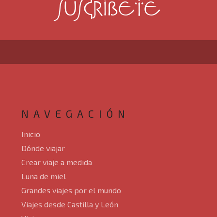
SUSCRÍBETE
Luna de miel
Grandes viajes por el mundo
Viajes desde Castilla y León
Viajes en crucero
Viajes para mayores de 60 años
NAVEGACIÓN
Ofertas de viaje de última hora
Inicio
Dónde viajar
Circuitos por Europa
Crear viaje a medida
Blog
Luna de miel
Grandes viajes por el mundo
Nosotros
Viajes desde Castilla y León