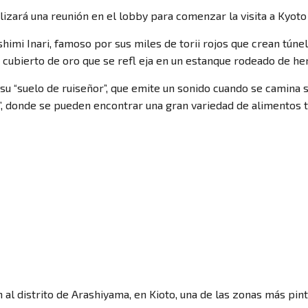
Blog
alizará una reunión en el lobby para comenzar la visita a Kyot
ushimi Inari, famoso por sus miles de torii rojos que crean tún
 cubierto de oro que se refl eja en un estanque rodeado de h
Nosotros
su “suelo de ruiseñor”, que emite un sonido cuando se camina so
”, donde se pueden encontrar una gran variedad de alimentos t
Contacto
 al distrito de Arashiyama, en Kioto, una de las zonas más pint