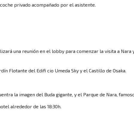
Viajes en crucero
n coche privado acompañado por el asistente.
Viajes para mayores de 60 años
alizará una reunión en el lobby para comenzar la visita a Nara
Ofertas de viaje de última hora
rdín Flotante del Edifi cio Umeda Sky y el Castillo de Osaka.
entra la imagen del Buda gigante, y el Parque de Nara, famoso
Circuitos por Europa
hotel alrededor de las 18:30h.