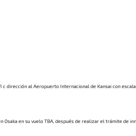
Luna de miel
Grandes viajes por el mundo
fi c dirección al Aeropuerto Internacional de Kansai con escal
Viajes desde Castilla y León
a
en Osaka en su vuelo TBA, después de realizar el trámite de in