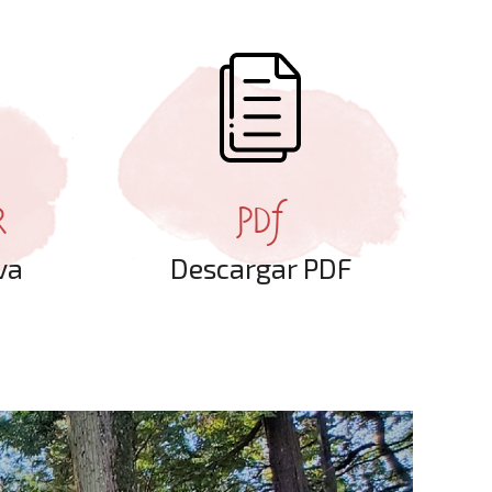
R
PDF
va
Descargar PDF