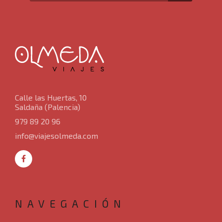
Inicio
Dónde viajar
Crear viaje a medida
Calle las Huertas, 10
Saldaña (Palencia)
Luna de miel
979 89 20 96
Grandes viajes por el mundo
info@viajesolmeda.com
Viajes desde Castilla y León
Viajes en crucero
NAVEGACIÓN
Viajes para mayores de 60 años