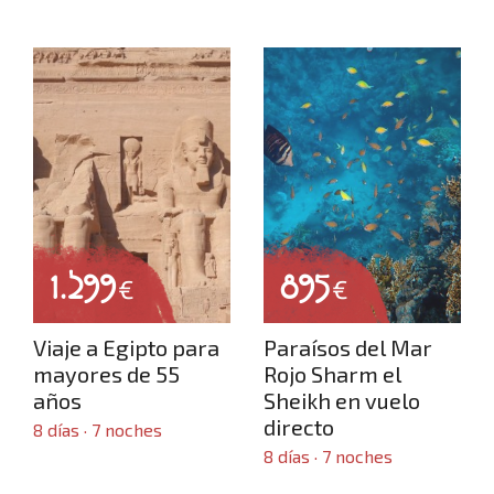
Inicio
Dónde viajar
Crear viaje a medida
1.299
895
€
€
Luna de miel
Viaje a Egipto para
Paraísos del Mar
mayores de 55
Rojo Sharm el
años
Sheikh en vuelo
Grandes viajes por el mundo
directo
8 días · 7 noches
8 días · 7 noches
Viajes desde Castilla y León