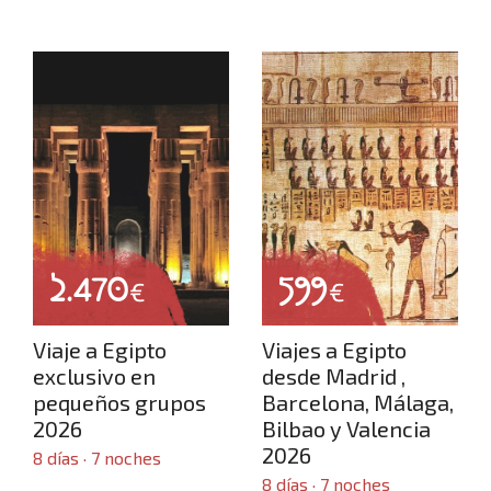
2.470
599
€
€
Viaje a Egipto
Viajes a Egipto
exclusivo en
desde Madrid ,
pequeños grupos
Barcelona, Málaga,
2026
Bilbao y Valencia
2026
8 días · 7 noches
8 días · 7 noches